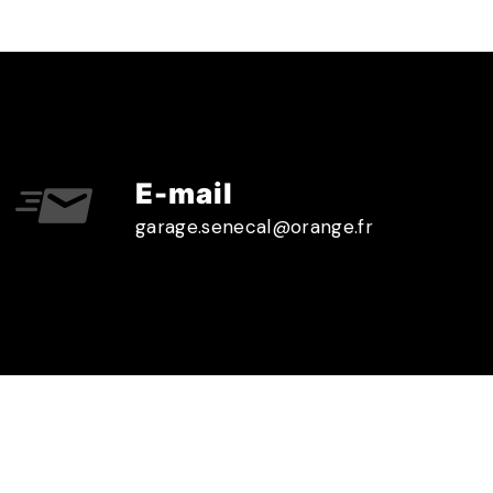
E-mail
garage.senecal@orange.fr