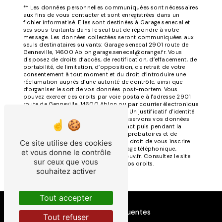
** Les données personnelles communiquées sont nécessaires
aux fins de vous contacter et sont enregistrées dans un
fichier informatisé. Elles sont destinées à Garage senecal et
ses sous-traitants dans le seul but de répondre à votre
message. Les données collectées seront communiquées aux
seuls destinataires suivants: Garage senecal 2901 route de
Genneville, 14600 Ablon garage.senecal@orange.fr. Vous
disposez de droits d’accès, de rectification, d’effacement, de
portabilité, de limitation, d’opposition, de retrait de votre
consentement à tout moment et du droit d’introduire une
réclamation auprès d’une autorité de contrôle, ainsi que
d’organiser le sort de vos données post-mortem. Vous
pouvez exercer ces droits par voie postale à l'adresse 2901
route de Genneville, 14600 Ablon ou par courrier électronique
à l'adresse garage.senecal@orange.fr. Un justificatif d'identité
pourra vous être demandé. Nous conservons vos données
pendant la période de prise de contact puis pendant la
durée de prescription légale aux fins probatoires et de
gestion des contentieux. Vous avez le droit de vous inscrire
Ce site utilise des cookies
sur la liste d'opposition au démarchage téléphonique,
et vous donne le contrôle
disponible à cette adresse:
Bloctel.gouv.fr
. Consultez le site
sur ceux que vous
cnil.fr pour plus d’informations sur vos droits.
souhaitez activer
Tout accepter
Recherches fréquentes
Tout refuser