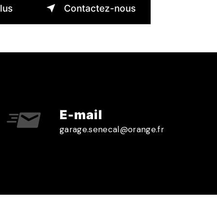
lus
Contactez-nous
E-mail
garage.senecal@orange.fr