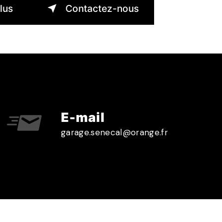
lus
Contactez-nous
E-mail
garage.senecal@orange.fr