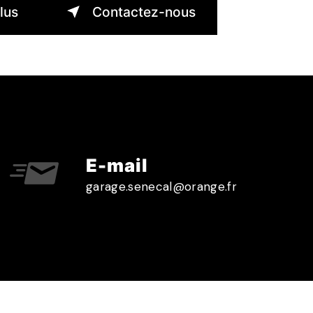
lus
Contactez-nous
E-mail
garage.senecal@orange.fr