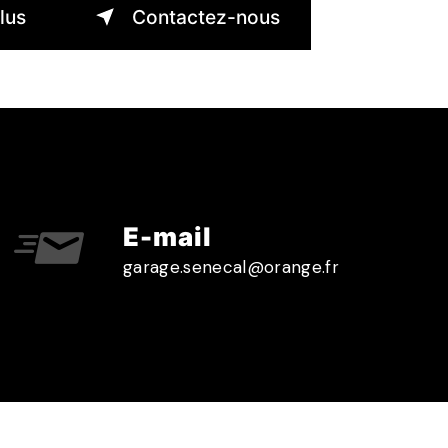
lus
Contactez-nous
E-mail
garage.senecal@orange.fr