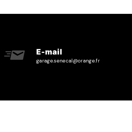
E-mail
garage.senecal@orange.fr