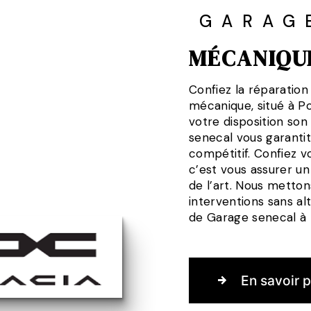
GARAG
MÉCANIQUE
Confiez la réparation
mécanique, situé à P
votre disposition son
senecal vous garantit
compétitif. Confiez v
c’est vous assurer un 
de l’art. Nous metto
interventions sans al
de Garage senecal à 
En savoir p