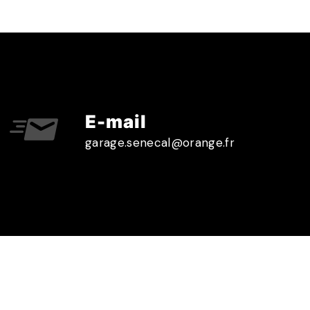
E-mail
garage.senecal@orange.fr