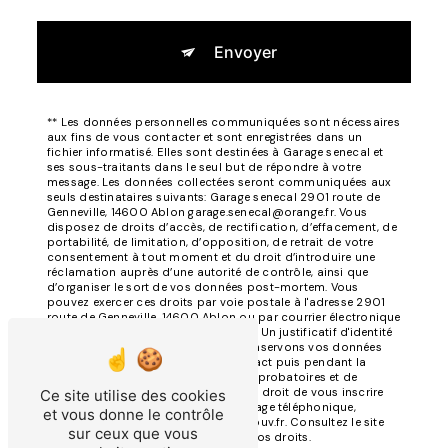
Envoyer
** Les données personnelles communiquées sont nécessaires
aux fins de vous contacter et sont enregistrées dans un
fichier informatisé. Elles sont destinées à Garage senecal et
ses sous-traitants dans le seul but de répondre à votre
message. Les données collectées seront communiquées aux
seuls destinataires suivants: Garage senecal 2901 route de
Genneville, 14600 Ablon garage.senecal@orange.fr. Vous
disposez de droits d’accès, de rectification, d’effacement, de
portabilité, de limitation, d’opposition, de retrait de votre
consentement à tout moment et du droit d’introduire une
réclamation auprès d’une autorité de contrôle, ainsi que
d’organiser le sort de vos données post-mortem. Vous
pouvez exercer ces droits par voie postale à l'adresse 2901
route de Genneville, 14600 Ablon ou par courrier électronique
à l'adresse garage.senecal@orange.fr. Un justificatif d'identité
pourra vous être demandé. Nous conservons vos données
pendant la période de prise de contact puis pendant la
durée de prescription légale aux fins probatoires et de
gestion des contentieux. Vous avez le droit de vous inscrire
Ce site utilise des cookies
sur la liste d'opposition au démarchage téléphonique,
et vous donne le contrôle
disponible à cette adresse:
Bloctel.gouv.fr
. Consultez le site
sur ceux que vous
cnil.fr pour plus d’informations sur vos droits.